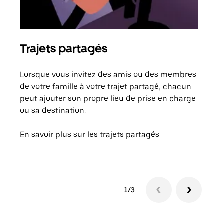
Trajets partagés
Co
Lorsque vous invitez des amis ou des membres
S'il
de votre famille à votre trajet partagé, chacun
votr
peut ajouter son propre lieu de prise en charge
jusq
ou sa destination.
doit
dem
En savoir plus sur les trajets partagés
1/3