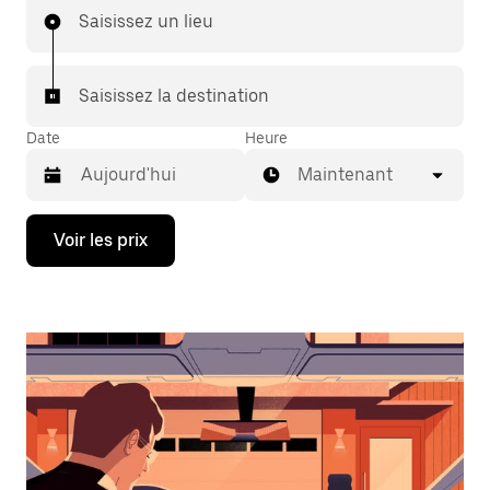
Saisissez un lieu
Saisissez la destination
Date
Heure
Maintenant
Appuyez
Voir les prix
sur
la
flèche
vers
le
bas
pour
ouvrir
le
calendrier
et
sélectionner
une