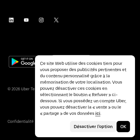
Ce site Web utilise des cookies tiers pour
vous proposer des publicités pertinentes et
du contenu personnalisé grâce à la
mémorisation de votre localisation. Vous
pouvez désactiver ces cookies en
©
2026
Uber Technologies Inc.
sélectionnant le bouton « Refuser » ci-
dessous. Si vous possédez un compte Uber,
vous pouvez désactiver la « vente » ou le
« partage » de vos données
ici
.
Confidentialité
Accessibilité
Conditions
Désactiver l'option
OK