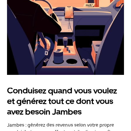
date.
Appuyez
sur
la
touche
Échap
pour
fermer
le
calendrier.
Conduisez quand vous voulez
et générez tout ce dont vous
avez besoin Jambes
Jambes : générez des revenus selon votre propre