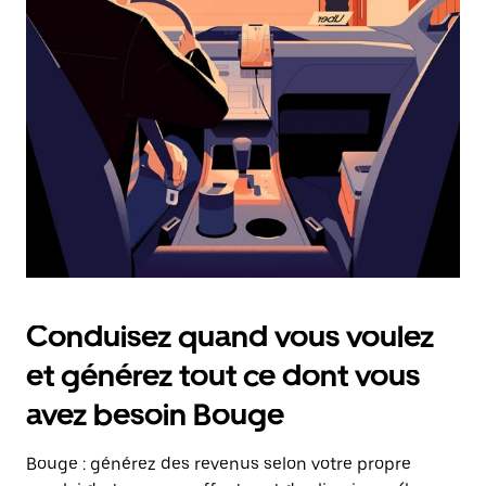
date.
Appuyez
sur
la
touche
Échap
pour
fermer
le
calendrier.
Conduisez quand vous voulez
et générez tout ce dont vous
avez besoin Bouge
Bouge : générez des revenus selon votre propre