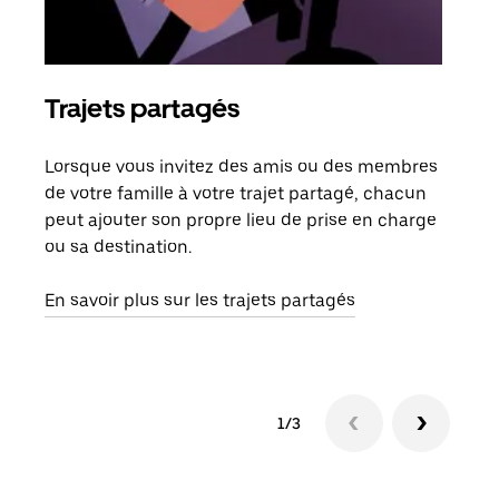
Trajets partagés
Co
Lorsque vous invitez des amis ou des membres
S'il
de votre famille à votre trajet partagé, chacun
votr
peut ajouter son propre lieu de prise en charge
jusq
ou sa destination.
doit
dem
En savoir plus sur les trajets partagés
1/3