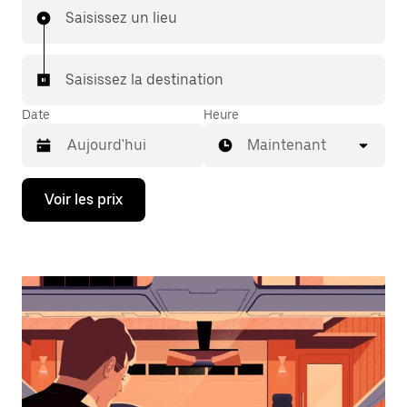
Saisissez un lieu
Saisissez la destination
Date
Heure
Maintenant
Appuyez
Voir les prix
sur
la
flèche
vers
le
bas
pour
ouvrir
le
calendrier
et
sélectionner
une