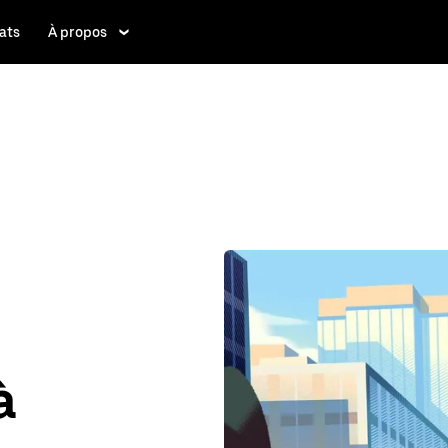
ats
À propos
à