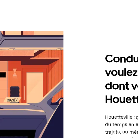
Condu
voulez
dont v
Houett
Houetteville :
du temps en ef
trajets, ou mê