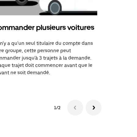
mmander plusieurs voitures
Uber Mi
l n'y a qu'un seul titulaire du compte dans
L'option Ube
re groupe, cette personne peut
certaines li
mander jusqu'à 3 trajets à la demande.
sites événem
que trajet doit commencer avant que le
vant ne soit demandé.
Voir les disp
1/2