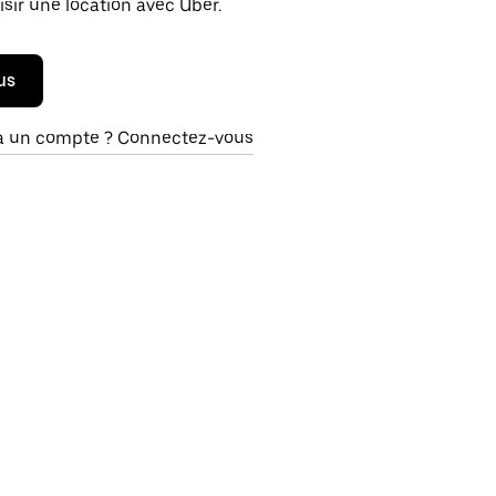
isir une location avec Uber.
us
à un compte ? Connectez-vous