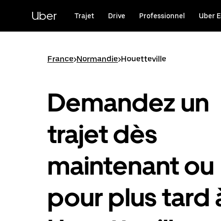
Passer
au
Uber
Trajet
Drive
Professionnel
Uber E
contenu
principal
France
>
Normandie
>
Houetteville
Demandez un
trajet dès
maintenant ou
pour plus tard 