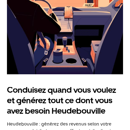
date.
Appuyez
sur
la
touche
Échap
pour
fermer
le
calendrier.
Conduisez quand vous voulez
et générez tout ce dont vous
avez besoin Heudebouville
Heudebouville : générez des revenus selon votre