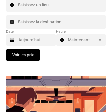
Saisissez un lieu
Saisissez la destination
Date
Heure
Maintenant
Appuyez
Voir les prix
sur
la
flèche
vers
le
bas
pour
ouvrir
le
calendrier
et
sélectionner
une