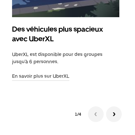
Des véhicules plus spacieux
Tra
avec UberXL
Lors
de v
UberXL est disponible pour des groupes
peut
jusqu'à 6 personnes.
ou s
En savoir plus sur UberXL
En sa
1/4