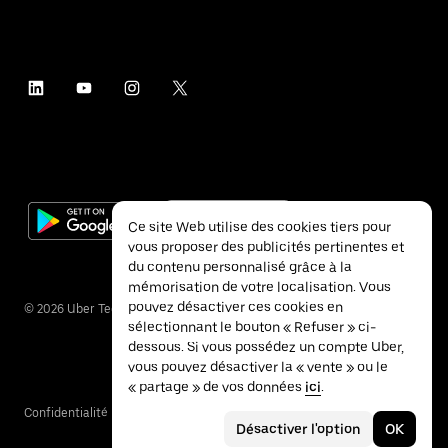
Ce site Web utilise des cookies tiers pour
vous proposer des publicités pertinentes et
du contenu personnalisé grâce à la
mémorisation de votre localisation. Vous
pouvez désactiver ces cookies en
©
2026
Uber Technologies Inc.
sélectionnant le bouton « Refuser » ci-
dessous. Si vous possédez un compte Uber,
vous pouvez désactiver la « vente » ou le
« partage » de vos données
ici
.
Confidentialité
Accessibilité
Conditions
Désactiver l'option
OK