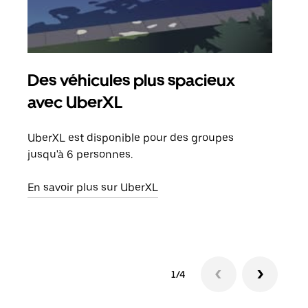
Des véhicules plus spacieux
Tra
avec UberXL
Lors
de v
UberXL est disponible pour des groupes
peut
jusqu'à 6 personnes.
ou s
En savoir plus sur UberXL
En sa
1/4