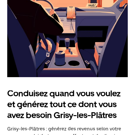
date.
Appuyez
sur
la
touche
Échap
pour
fermer
le
calendrier.
Conduisez quand vous voulez
et générez tout ce dont vous
avez besoin Grisy-les-Plâtres
Grisy-les-Plâtres : générez des revenus selon votre