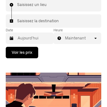
Saisissez un lieu
Saisissez la destination
Date
Heure
Maintenant
Appuyez
Voir les prix
sur
la
flèche
vers
le
bas
pour
ouvrir
le
calendrier
et
sélectionner
une