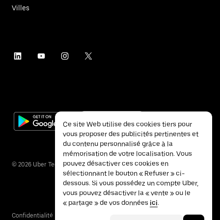
Villes
Ce site Web utilise des cookies tiers pour
vous proposer des publicités pertinentes et
du contenu personnalisé grâce à la
mémorisation de votre localisation. Vous
pouvez désactiver ces cookies en
©
2026
Uber Technologies Inc.
sélectionnant le bouton « Refuser » ci-
dessous. Si vous possédez un compte Uber,
vous pouvez désactiver la « vente » ou le
« partage » de vos données
ici
.
Confidentialité
Accessibilité
Conditions