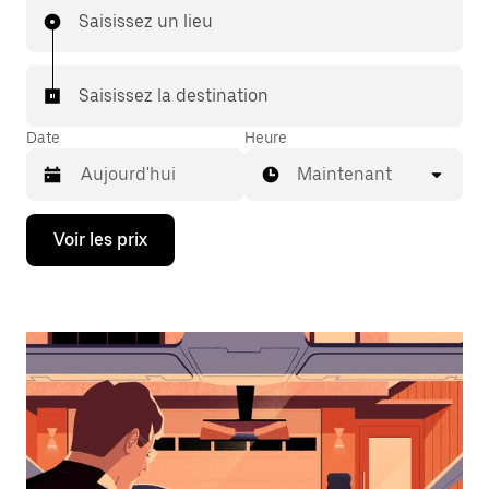
Saisissez un lieu
Saisissez la destination
Date
Heure
Maintenant
Appuyez
Voir les prix
sur
la
flèche
vers
le
bas
pour
ouvrir
le
calendrier
et
sélectionner
une