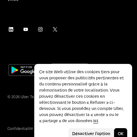
Ce site Web utilise des cookies tiers pour
vous proposer des publicités pertinentes et
du contenu personnalisé grâce à la
mémorisation de votre localisation. Vous
pouvez désactiver ces cookies en
©
2026
Uber Technologies Inc.
sélectionnant le bouton « Refuser » ci-
dessous. Si vous possédez un compte Uber,
vous pouvez désactiver la « vente » ou le
« partage » de vos données
ici
.
Confidentialité
Accessibilité
Conditions
Désactiver l'option
OK