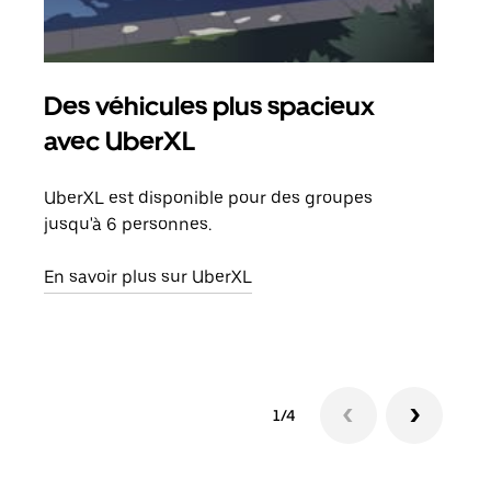
Des véhicules plus spacieux
Tra
avec UberXL
Lors
de v
UberXL est disponible pour des groupes
peut
jusqu'à 6 personnes.
ou s
En savoir plus sur UberXL
En sa
1/4