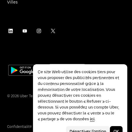
Villes
Ce site Web utilise des cookies tiers pour
vous proposer des publicités pertinentes et
du contenu personnalisé grâce à la
mémorisation de votre localisation. Vous
pouvez désactiver ces cookies en
©
2026
Uber Technologies Inc.
sélectionnant le bouton « Refuser » ci-
dessous. Si vous possédez un compte Uber,
vous pouvez désactiver la « vente » ou le
« partage » de vos données
ici
.
Confidentialité
Accessibilité
Conditions
Désactiver l'option
OK