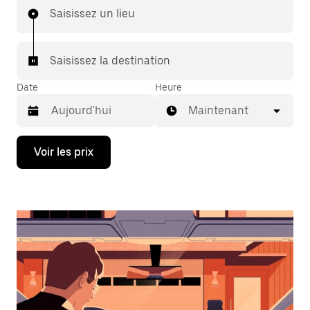
Saisissez un lieu
Saisissez la destination
Date
Heure
Maintenant
Appuyez
Voir les prix
sur
la
flèche
vers
le
bas
pour
ouvrir
le
calendrier
et
sélectionner
une