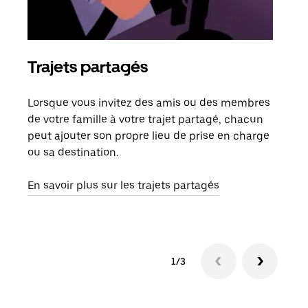
Trajets partagés
Co
Lorsque vous invitez des amis ou des membres
S'il
de votre famille à votre trajet partagé, chacun
votr
peut ajouter son propre lieu de prise en charge
jusq
ou sa destination.
doit
dem
En savoir plus sur les trajets partagés
1/3