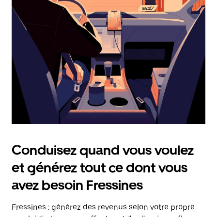
date.
Appuyez
sur
la
touche
Échap
pour
fermer
le
calendrier.
Conduisez quand vous voulez
et générez tout ce dont vous
avez besoin Fressines
Fressines : générez des revenus selon votre propre