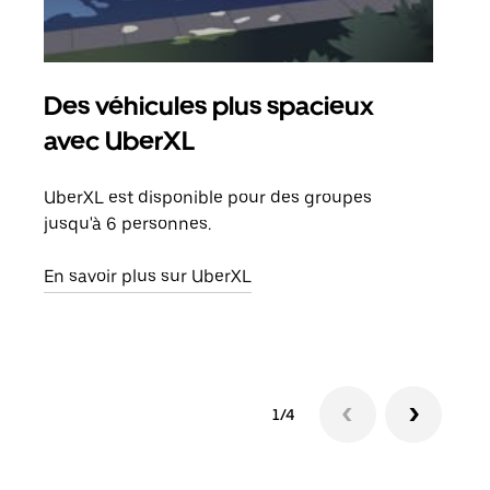
Des véhicules plus spacieux
Tra
avec UberXL
Lors
de v
UberXL est disponible pour des groupes
peut
jusqu'à 6 personnes.
ou s
En savoir plus sur UberXL
En sa
1/4