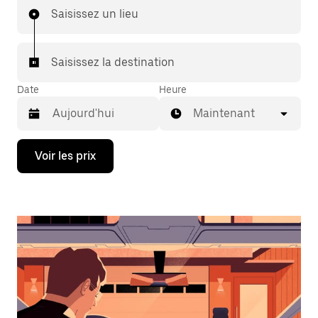
Saisissez un lieu
Saisissez la destination
Date
Heure
Maintenant
Appuyez
Voir les prix
sur
la
flèche
vers
le
bas
pour
ouvrir
le
calendrier
et
sélectionner
une