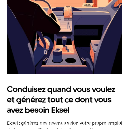
date.
Appuyez
sur
la
touche
Échap
pour
fermer
le
calendrier.
Conduisez quand vous voulez
et générez tout ce dont vous
avez besoin Eksel
Eksel : générez des revenus selon votre propre emploi