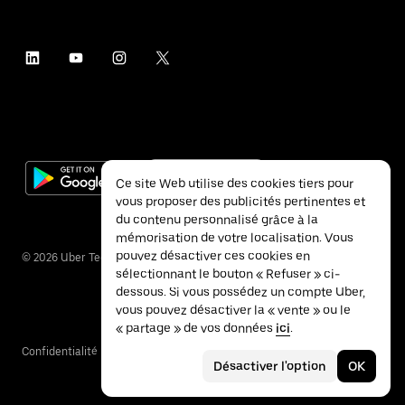
Ce site Web utilise des cookies tiers pour
vous proposer des publicités pertinentes et
du contenu personnalisé grâce à la
mémorisation de votre localisation. Vous
pouvez désactiver ces cookies en
©
2026
Uber Technologies Inc.
sélectionnant le bouton « Refuser » ci-
dessous. Si vous possédez un compte Uber,
vous pouvez désactiver la « vente » ou le
« partage » de vos données
ici
.
Confidentialité
Accessibilité
Conditions
Désactiver l'option
OK