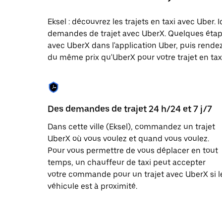
une
date.
Eksel : découvrez les trajets en taxi avec Uber. 
Appuyez
demandes de trajet avec UberX. Quelques étap
sur
la
avec UberX dans l'application Uber, puis rendez-
touche
du même prix qu'UberX pour votre trajet en taxi 
Échap
pour
fermer
le
calendrier.
Des demandes de trajet 24 h/24 et 7 j/7
Dans cette ville (Eksel), commandez un trajet
UberX où vous voulez et quand vous voulez.
Pour vous permettre de vous déplacer en tout
temps, un chauffeur de taxi peut accepter
votre commande pour un trajet avec UberX si l
véhicule est à proximité.