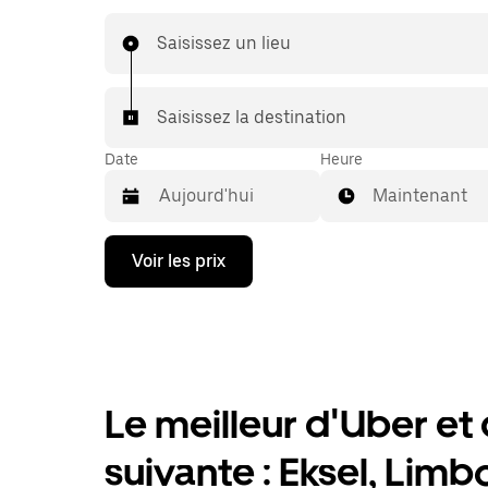
échéant, lors de votre trajet en taxi, vous bénéf
mêmes prix abordables et de la même disponibi
Saisissez un lieu
(24 h/24 et 7/j) qu'avec UberX.
Saisissez la destination
Date
Heure
Maintenant
Appuyez
Voir les prix
sur
la
flèche
vers
le
bas
pour
ouvrir
Le meilleur d'Uber et d
le
calendrier
suivante : Eksel, Limb
et
sélectionner