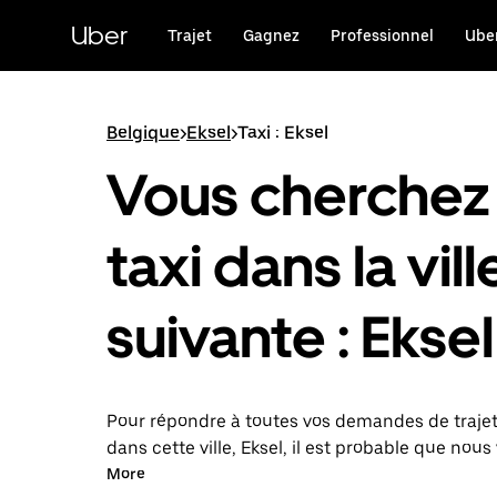
Passer
au
Uber
Trajet
Gagnez
Professionnel
Uber
contenu
principal
Belgique
>
Eksel
>
Taxi : Eksel
Vous cherchez
taxi dans la vill
suivante : Eksel
Pour répondre à toutes vos demandes de traje
dans cette ville, Eksel, il est probable que nous
mettions en relation avec un chauffeur de taxi.
More