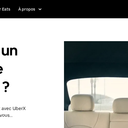
 Eats
À propos
 un
e
 ?
t avec UberX
 vous
 Le cas