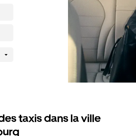
icierez des
lité
es taxis dans la ville
ourg