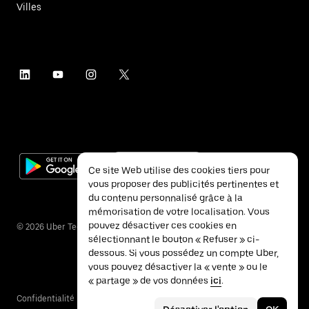
Villes
Ce site Web utilise des cookies tiers pour
vous proposer des publicités pertinentes et
du contenu personnalisé grâce à la
mémorisation de votre localisation. Vous
pouvez désactiver ces cookies en
©
2026
Uber Technologies Inc.
sélectionnant le bouton « Refuser » ci-
dessous. Si vous possédez un compte Uber,
vous pouvez désactiver la « vente » ou le
« partage » de vos données
ici
.
Confidentialité
Accessibilité
Conditions