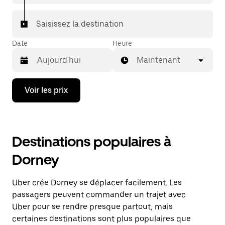
Saisissez la destination
Date
Heure
Maintenant
Appuyez
Voir les prix
sur
la
flèche
vers
le
Destinations populaires à
bas
pour
Dorney
ouvrir
le
calendrier
Uber crée Dorney se déplacer facilement. Les
et
sélectionner
passagers peuvent commander un trajet avec
une
Uber pour se rendre presque partout, mais
date.
certaines destinations sont plus populaires que
Appuyez