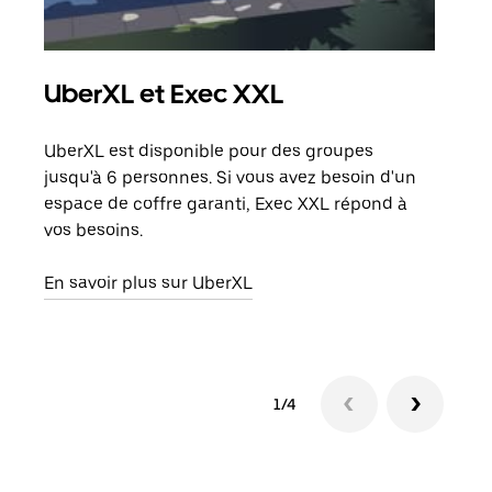
UberXL et Exec XXL
Tra
UberXL est disponible pour des groupes
Lors
jusqu'à 6 personnes. Si vous avez besoin d'un
de v
espace de coffre garanti, Exec XXL répond à
peut
vos besoins.
ou s
En savoir plus sur UberXL
En sa
1/4