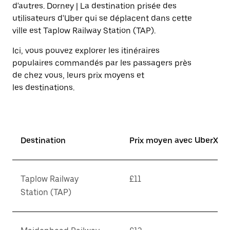
sur
d'autres. Dorney | La destination prisée des
la
utilisateurs d'Uber qui se déplacent dans cette
touche
ville est Taplow Railway Station (TAP).
Échap
pour
Ici, vous pouvez explorer les itinéraires
fermer
le
populaires commandés par les passagers près
calendrier.
de chez vous, leurs prix moyens et
les destinations.
Destination
Prix moyen avec UberX*
Taplow Railway
£11
Station (TAP)