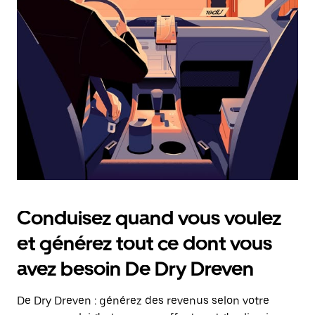
date.
Appuyez
sur
la
touche
Échap
pour
fermer
le
calendrier.
Conduisez quand vous voulez
et générez tout ce dont vous
avez besoin De Dry Dreven
De Dry Dreven : générez des revenus selon votre