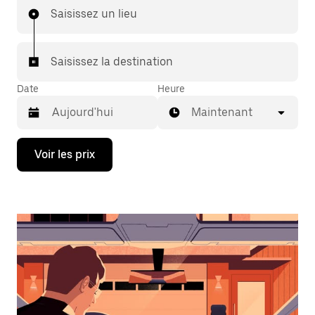
Saisissez un lieu
Saisissez la destination
Date
Heure
Maintenant
Appuyez
Voir les prix
sur
la
flèche
vers
le
bas
pour
ouvrir
le
calendrier
et
sélectionner
une