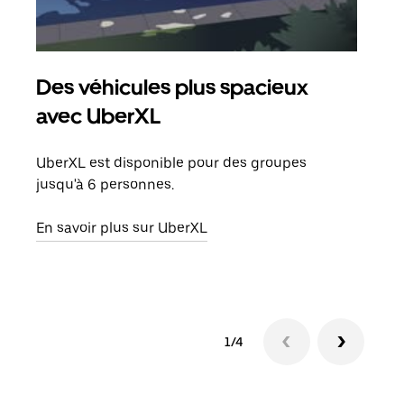
Des véhicules plus spacieux
Tra
avec UberXL
Lors
de v
UberXL est disponible pour des groupes
peut
jusqu'à 6 personnes.
ou s
En savoir plus sur UberXL
En sa
1/4