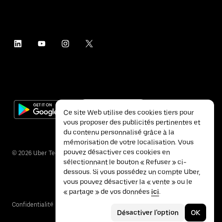
Ce site Web utilise des cookies tiers pour
vous proposer des publicités pertinentes et
du contenu personnalisé grâce à la
mémorisation de votre localisation. Vous
pouvez désactiver ces cookies en
©
2026
Uber Technologies Inc.
sélectionnant le bouton « Refuser » ci-
dessous. Si vous possédez un compte Uber,
vous pouvez désactiver la « vente » ou le
« partage » de vos données
ici
.
Confidentialité
Accessibilité
Conditions
Désactiver l'option
OK