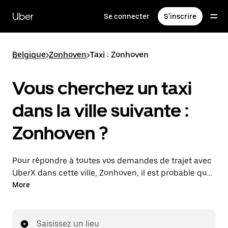
Passer
au
Uber
Se connecter
S'inscrire
contenu
principal
Belgique
>
Zonhoven
>
Taxi : Zonhoven
Vous cherchez un taxi
dans la ville suivante :
Zonhoven ?
Pour répondre à toutes vos demandes de trajet avec
UberX dans cette ville, Zonhoven, il est probable que
nous vous mettions en relation avec un chauffeur de
More
taxi. Le cas échéant, lors de votre trajet en taxi, vous
bénéficierez des mêmes prix abordables et de la
même disponibilité (24 h/24 et 7/j) qu'avec UberX.
Saisissez un lieu