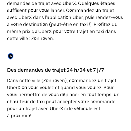
Appuyez
demandes de trajet avec UberX. Quelques étapes
sur
suffisent pour vous lancer. Commandez un trajet
la
touche
avec UberX dans l'application Uber, puis rendez-vous
Échap
à votre destination (peut-être en taxi !). Profitez du
pour
même prix qu'UberX pour votre trajet en taxi dans
fermer
le
cette ville : Zonhoven.
calendrier.
Des demandes de trajet 24 h/24 et 7 j/7
Co
Dans cette ville (Zonhoven), commandez un trajet
Ub
UberX où vous voulez et quand vous voulez. Pour
pr
vous permettre de vous déplacer en tout temps, un
qu
chauffeur de taxi peut accepter votre commande
fo
pour un trajet avec UberX si le véhicule est
d'
à proximité.
de