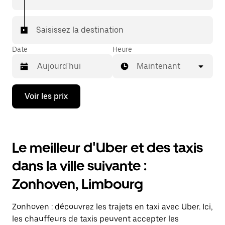
Saisissez la destination
Date
Heure
Maintenant
Appuyez
Voir les prix
sur
la
flèche
vers
le
Le meilleur d'Uber et des taxis
bas
pour
dans la ville suivante :
ouvrir
le
Zonhoven, Limbourg
calendrier
et
sélectionner
Zonhoven : découvrez les trajets en taxi avec Uber. Ici,
une
date.
les chauffeurs de taxis peuvent accepter les