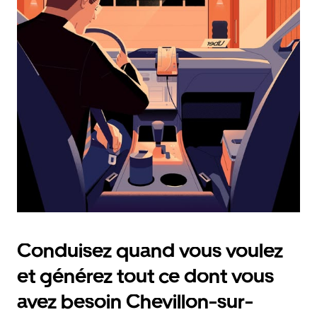
et
sélectionner
une
date.
Appuyez
sur
la
touche
Échap
pour
fermer
le
calendrier.
Conduisez quand vous voulez
et générez tout ce dont vous
avez besoin Chevillon-sur-