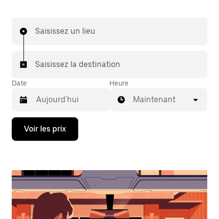
Saisissez un lieu
Saisissez la destination
Date
Heure
Maintenant
Appuyez
Voir les prix
sur
la
flèche
vers
le
bas
pour
ouvrir
le
calendrier