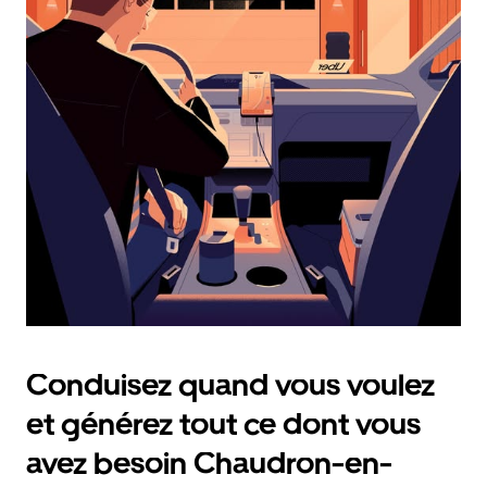
et
sélectionner
une
date.
Appuyez
sur
la
touche
Échap
pour
fermer
le
calendrier.
Conduisez quand vous voulez
et générez tout ce dont vous
avez besoin Chaudron-en-