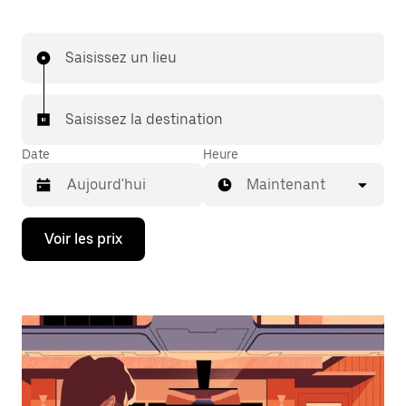
Saisissez un lieu
Saisissez la destination
Date
Heure
Maintenant
Appuyez
Voir les prix
sur
la
flèche
vers
le
bas
pour
ouvrir
le
calendrier