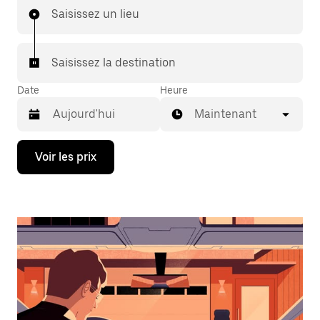
Saisissez un lieu
Saisissez la destination
Date
Heure
Maintenant
Appuyez
Voir les prix
sur
la
flèche
vers
le
bas
pour
ouvrir
le
calendrier
et
sélectionner
une