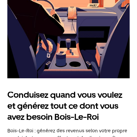
date.
Appuyez
sur
la
touche
Échap
pour
fermer
le
calendrier.
Conduisez quand vous voulez
et générez tout ce dont vous
avez besoin Bois-Le-Roi
Bois-Le-Roi : générez des revenus selon votre propre