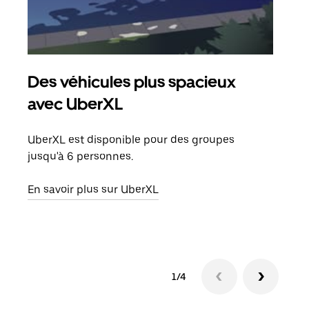
Des véhicules plus spacieux
Tra
avec UberXL
Lors
de v
UberXL est disponible pour des groupes
peut
jusqu'à 6 personnes.
ou s
En savoir plus sur UberXL
En sa
1/4