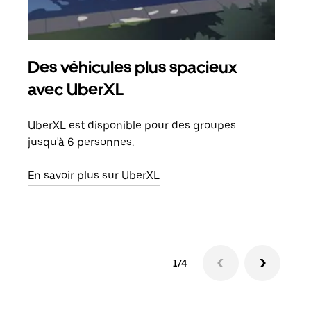
Des véhicules plus spacieux
Tra
avec UberXL
Lors
de v
UberXL est disponible pour des groupes
peut
jusqu'à 6 personnes.
ou s
En savoir plus sur UberXL
En sa
1/4