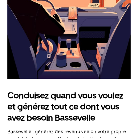
date.
Appuyez
sur
la
touche
Échap
pour
fermer
le
calendrier.
Conduisez quand vous voulez
et générez tout ce dont vous
avez besoin Bassevelle
Bassevelle : générez des revenus selon votre propre