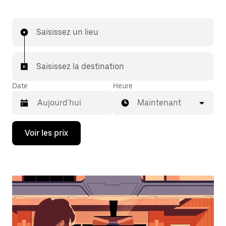
Saisissez un lieu
Saisissez la destination
Date
Heure
Maintenant
Appuyez
Voir les prix
sur
la
flèche
vers
le
bas
pour
ouvrir
le
calendrier