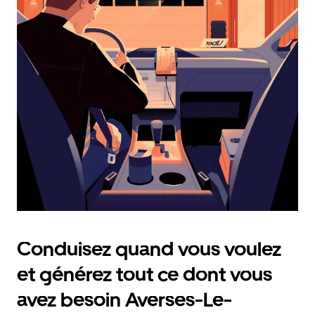
et
sélectionner
une
date.
Appuyez
sur
la
touche
Échap
pour
fermer
le
calendrier.
Conduisez quand vous voulez
et générez tout ce dont vous
avez besoin Averses-Le-