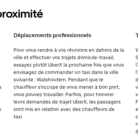
proximité
Déplacements professionnels
Pour vous rendre à vos réunions en dehors de la
W
ville et effectuer vos trajets domicile-travail,
S
essayez plutôt UberX la prochaine fois que vous
l
envisagez de commander un taxi dans la ville
l
suivante : Walshoutem. Pendant que le
d
s
chauffeur s'occupe de vous mener à bon port,
vous pouvez travailler. Parfois, pour honorer
v
à
leurs demandes de trajet UberX, les passagers
F
s
sont mis en relation avec des chauffeurs de
e
taxi.
c
d