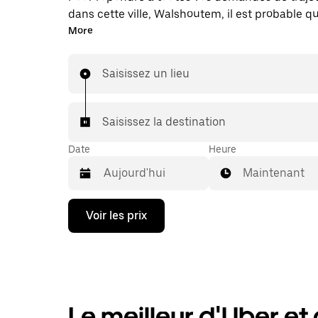
dans cette ville, Walshoutem, il est probable 
mettions en relation avec un chauffeur de taxi.
More
échéant, lors de votre trajet en taxi, vous bénéf
mêmes prix abordables et de la même disponibi
Saisissez un lieu
(24 h/24 et 7/j) qu'avec UberX.
Saisissez la destination
Date
Heure
Maintenant
Appuyez
Voir les prix
sur
la
flèche
vers
le
bas
pour
Le meilleur d'Uber et d
ouvrir