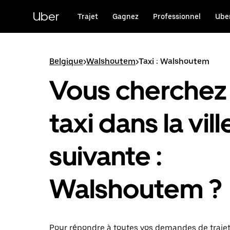
Passer
au
Uber
Trajet
Gagnez
Professionnel
Uber
contenu
principal
Belgique
>
Walshoutem
>
Taxi : Walshoutem
Vous cherchez
taxi dans la vill
suivante :
Walshoutem ?
Pour répondre à toutes vos demandes de traje