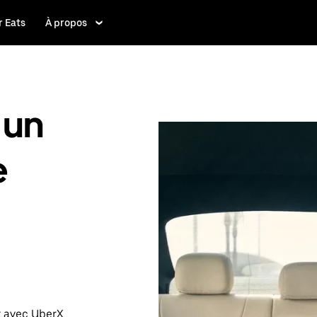
 Eats
À propos
 un
e
t avec UberX