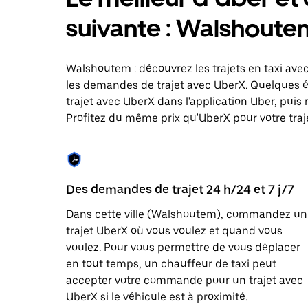
le
calendrier
suivante : Walshoute
et
sélectionner
une
date.
Walshoutem : découvrez les trajets en taxi avec
Appuyez
les demandes de trajet avec UberX. Quelques 
sur
trajet avec UberX dans l'application Uber, puis 
la
touche
Profitez du même prix qu'UberX pour votre traje
Échap
pour
fermer
le
calendrier.
Des demandes de trajet 24 h/24 et 7 j/7
Dans cette ville (Walshoutem), commandez un
trajet UberX où vous voulez et quand vous
voulez. Pour vous permettre de vous déplacer
en tout temps, un chauffeur de taxi peut
accepter votre commande pour un trajet avec
UberX si le véhicule est à proximité.