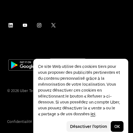
Ce site Web utilise des cookies tiers pour
vous proposer des publicités pertinentes et
du contenu personnalisé grâce à la
mémorisation de votre localisation. Vous
pouvez désactiver ces cookies en
©
2026
Uber Technologies Inc.
sélectionnant le bouton « Refuser » ci-
dessous. Si vous possédez un compte Uber,
vous pouvez désactiver la « vente » ou le
« partage » de vos données
ici
.
Confidentialité
Accessibilité
Conditions
Désactiver l'option
OK