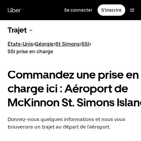
Passer
au
Uber
Se connecter
S'inscrire
contenu
principal
Trajet
États-Unis
>
Géorgie
>
St Simons
>
SSI
>
SSI prise en charge
Commandez une prise en
charge ici : Aéroport de
McKinnon St. Simons Isla
Donnez-nous quelques informations et nous vous
trouverons un trajet au départ de l'aéroport.