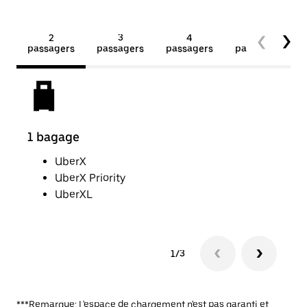
2
3
4
5+
passagers
passagers
passagers
passagers
1 bagage
2 p
UberX
UberX Priority
UberXL
1/3
***Remarque: L'espace de chargement n'est pas garanti et