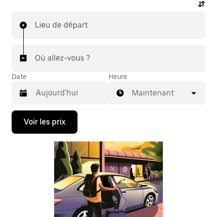
Lieu de départ
Où allez-vous ?
Date
Heure
Maintenant
Appuyez
Voir les prix
sur
la
flèche
vers
le
bas
pour
ouvrir
le
calendrier
et