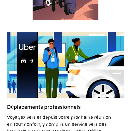
sélectionner
une
date.
Appuyez
sur
la
touche
Échap
pour
fermer
le
calendrier.
Déplacements professionnels
Voyagez vers et depuis votre prochaine réunion
en tout confort, y compris un service vers des