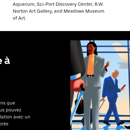
Aquarium, Sci-Port Discovery Center, R.W.
Norton Art Gallery, and Meadows Museum
of Art.
e à
ons que
ous pouvez
elation avec un
près