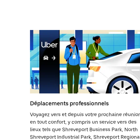
bas
pour
ouvrir
le
calendrier
et
sélectionner
une
date.
Appuyez
sur
la
touche
Échap
pour
fermer
le
calendrier.
Déplacements professionnels
Voyagez vers et depuis votre prochaine réunio
en tout confort, y compris un service vers des
lieux tels que Shreveport Business Park, North
Shreveport Industrial Park, Shreveport Regiona