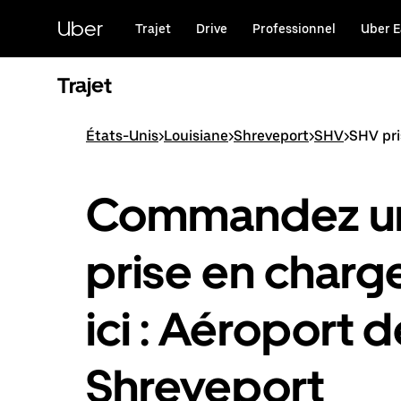
Passer
au
Uber
Trajet
Drive
Professionnel
Uber E
contenu
principal
Trajet
États-Unis
>
Louisiane
>
Shreveport
>
SHV
>
SHV pri
Commandez u
prise en charg
ici : Aéroport d
Shreveport