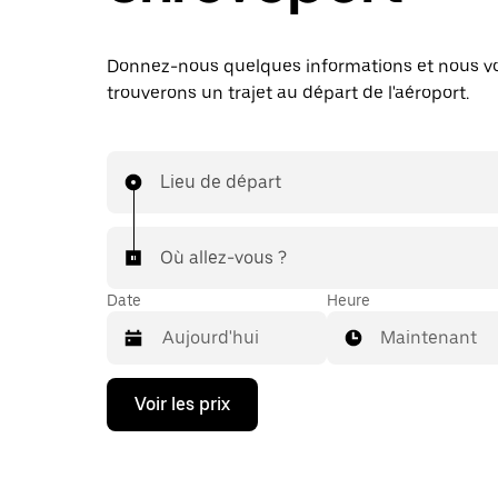
Donnez-nous quelques informations et nous v
trouverons un trajet au départ de l'aéroport.
Lieu de départ
Où allez-vous ?
Date
Heure
Maintenant
Appuyez
Voir les prix
sur
la
flèche
vers
le