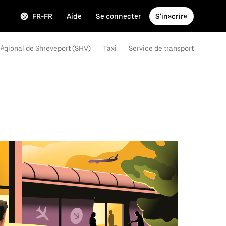
FR-FR
Aide
Se connecter
S'inscrire
 régional de Shreveport (SHV)
Taxi
Service de transport