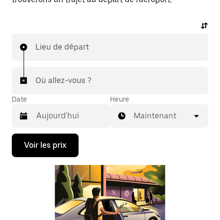
Lieu de départ
Où allez-vous ?
Date
Heure
Maintenant
Appuyez
Voir les prix
sur
la
flèche
vers
le
bas
pour
ouvrir
le