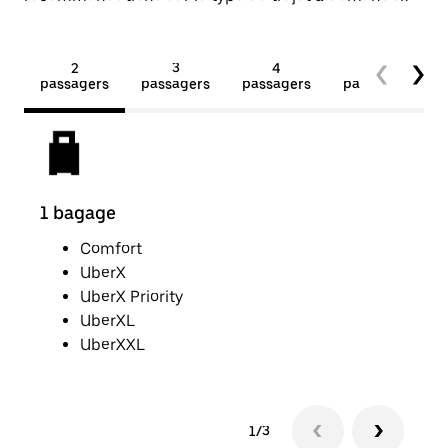
2
3
4
5+
passagers
passagers
passagers
passagers
1 bagage
2 p
Comfort
UberX
UberX Priority
UberXL
UberXXL
1/3