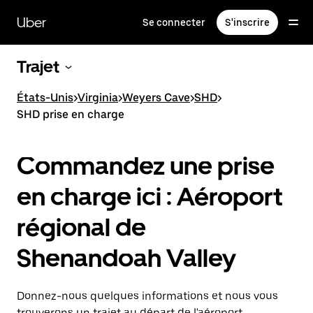
Passer
au
Uber
Se connecter
S'inscrire
contenu
principal
Trajet
États-Unis
>
Virginia
>
Weyers Cave
>
SHD
>
SHD prise en charge
Commandez une prise
en charge ici : Aéroport
régional de
Shenandoah Valley
Donnez-nous quelques informations et nous vous
trouverons un trajet au départ de l'aéroport.