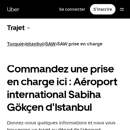
Passer
au
Uber
Se connecter
S'inscrire
contenu
principal
Trajet
Turquie
>
Istanbul
>
SAW
>
SAW prise en charge
Commandez une prise
en charge ici : Aéroport
international Sabiha
Gökçen d'Istanbul
Donnez-nous quelques informations et nous vous
trouverons un trajet au départ de l'aéroport.