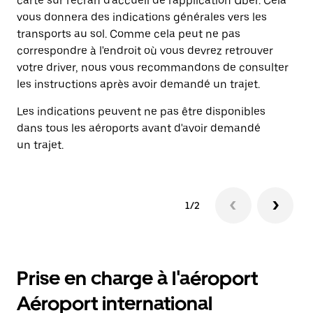
carte sur l'écran d'accueil de l'application Uber. Cela
dr
vous donnera des indications générales vers les
ju
transports au sol. Comme cela peut ne pas
in
correspondre à l'endroit où vous devrez retrouver
li
votre driver, nous vous recommandons de consulter
les instructions après avoir demandé un trajet.
Les indications peuvent ne pas être disponibles
dans tous les aéroports avant d'avoir demandé
un trajet.
1/2
Prise en charge à l'aéroport
Aéroport international