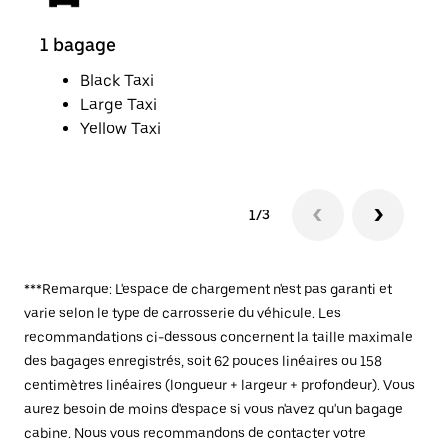
1 bagage
2 p
Black Taxi
Large Taxi
Yellow Taxi
1/3
***Remarque: L'espace de chargement n'est pas garanti et
varie selon le type de carrosserie du véhicule. Les
recommandations ci-dessous concernent la taille maximale
des bagages enregistrés, soit 62 pouces linéaires ou 158
centimètres linéaires (longueur + largeur + profondeur). Vous
aurez besoin de moins d'espace si vous n'avez qu'un bagage
cabine. Nous vous recommandons de contacter votre