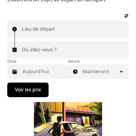
Lieu de départ
Où allez-vous ?
Date
Heure
Maintenant
Appuyez
Voir les prix
sur
la
flèche
vers
le
bas
pour
ouvrir
le