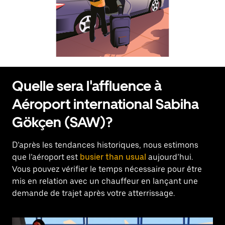
calendrier
et
sélectionner
une
date.
Appuyez
sur
la
touche
Quelle sera l'affluence à
Échap
pour
Aéroport international Sabiha
fermer
le
Gökçen (SAW)?
calendrier.
D’après les tendances historiques, nous estimons
que l’aéroport est
busier than usual
aujourd’hui.
Vous pouvez vérifier le temps nécessaire pour être
mis en relation avec un chauffeur en lançant une
demande de trajet après votre atterrissage.