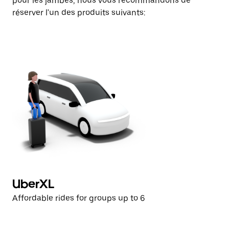
pour les jambes, nous vous recommandons de
réserver l'un des produits suivants:
UberXL
B
Affordable rides for groups up to 6
Lu