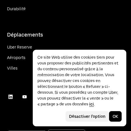
Durabilité
Déplacements
Uber Reserve
Ce site Web utilise des cookies tiers pour
Aéroports
vous proposer des publicités pertinentes et
Villes
du contenu personnalisé grâce à la
mémorisation de votre localisation. Vous
pouvez désactiver ces cookies en
sélectionnant le bouton « Refuser » ci-
dessous. Si vous possédez un compte Uber,
vous pouvez désactiver la « vente » ou le
« partage » de vos données
ici
.
Désactiver l'option
OK