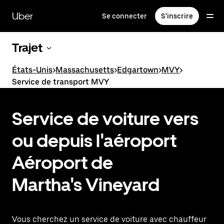
Passer
au
Uber
Se connecter
S'inscrire
contenu
principal
Trajet
États-Unis
>
Massachusetts
>
Edgartown
>
MVY
>
Service de transport MVY
Service de voiture vers
ou depuis l'aéroport
Aéroport de
Martha's Vineyard
Vous cherchez un service de voiture avec chauffeur