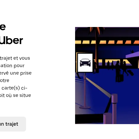
de
 Uber
trajet et vous
cation pour
ervé une prise
votre
carte(s) ci-
it où se situe
 trajet