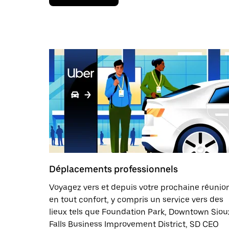
la
flèche
vers
le
bas
pour
ouvrir
le
calendrier
et
sélectionner
une
date.
Appuyez
sur
la
touche
Échap
Déplacements professionnels
pour
fermer
Voyagez vers et depuis votre prochaine réunio
le
en tout confort, y compris un service vers des
calendrier.
lieux tels que Foundation Park, Downtown Siou
Falls Business Improvement District, SD CEO