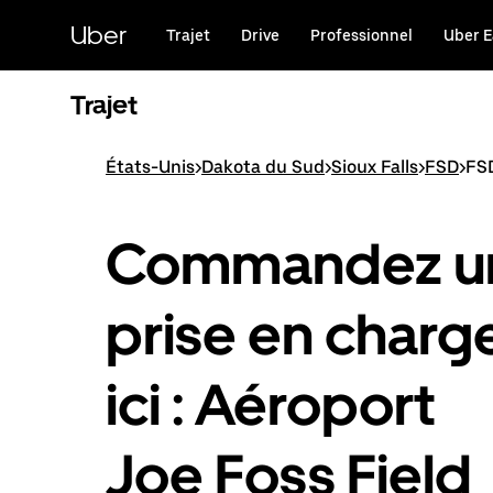
Passer
au
Uber
Trajet
Drive
Professionnel
Uber E
contenu
principal
Trajet
États-Unis
>
Dakota du Sud
>
Sioux Falls
>
FSD
>
FSD
Commandez u
prise en charg
ici : Aéroport
Joe Foss Field