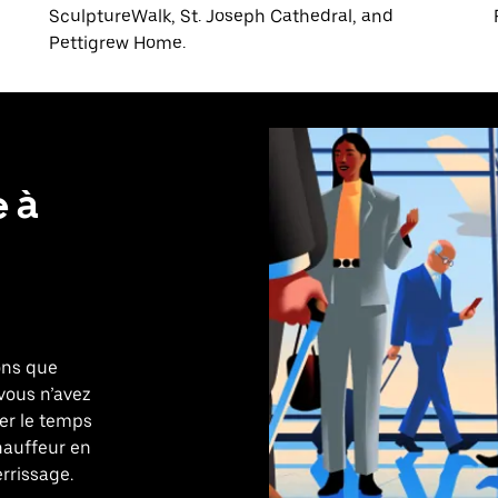
SculptureWalk, St. Joseph Cathedral, and
Pettigrew Home.
e à
ons que
 vous n’avez
ier le temps
hauffeur en
rrissage.