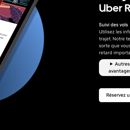
Uber 
Suivi des vols
Utilisez les i
trajet. Notre t
sorte que vous
retard importa
Autres
avantage
Réservez u