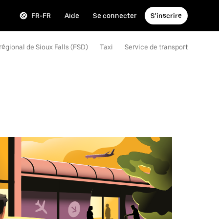
FR-FR
Aide
Se connecter
S'inscrire
 régional de Sioux Falls (FSD)
Taxi
Service de transport