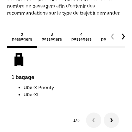
nombre de passagers afin d’obtenir des
recommandations sur le type de trajet à demander.
2
3
4
5+
passagers
passagers
passagers
passagers
1 bagage
2 p
UberX Priority
UberXL
1/3