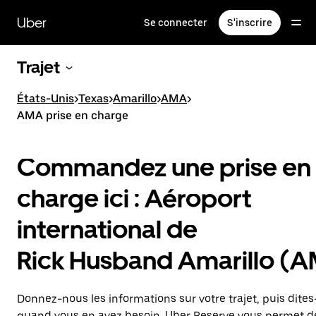
Passer
au
Uber
Se connecter
S'inscrire
contenu
principal
Trajet
États-Unis
>
Texas
>
Amarillo
>
AMA
>
AMA prise en charge
Commandez une prise en
charge ici : Aéroport
international de
Rick Husband Amarillo (
Donnez-nous les informations sur votre trajet, puis dite
quand vous en avez besoin. Uber Reserve vous permet d