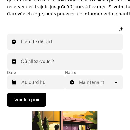
réserver des trajets jusqu'à 90 jours à l'avance. Si votre 
d'arrivée change, nous pouvons en informer votre chauff
Lieu de départ
Où allez-vous ?
Date
Heure
Maintenant
Appuyez
Voir les prix
sur
la
flèche
vers
le
bas