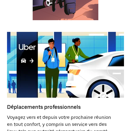
sélectionner
une
date.
Appuyez
sur
la
touche
Échap
pour
fermer
le
calendrier.
Déplacements professionnels
Voyagez vers et depuis votre prochaine réunion
en tout confort, y compris un service vers des