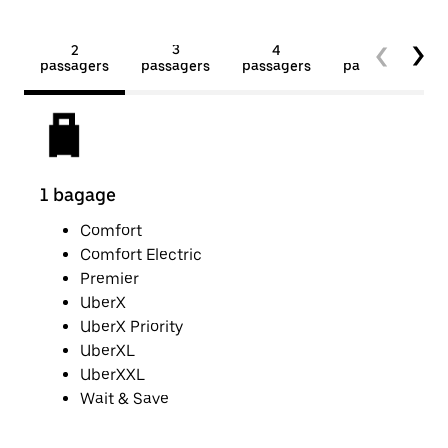
2
3
4
5+
passagers
passagers
passagers
passagers
1 bagage
2 p
Comfort
Comfort Electric
Premier
UberX
UberX Priority
UberXL
UberXXL
Wait & Save