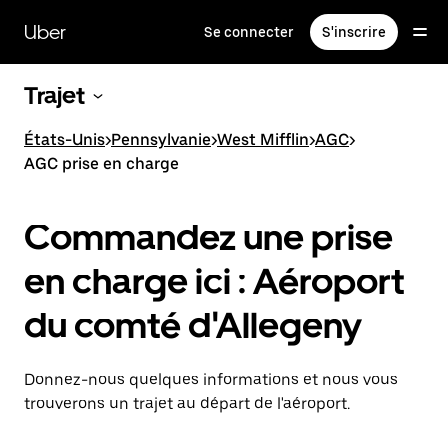
Passer
au
Uber
Se connecter
S'inscrire
contenu
principal
Trajet
États-Unis
>
Pennsylvanie
>
West Mifflin
>
AGC
>
AGC prise en charge
Commandez une prise
en charge ici : Aéroport
du comté d'Allegeny
Donnez-nous quelques informations et nous vous
trouverons un trajet au départ de l'aéroport.