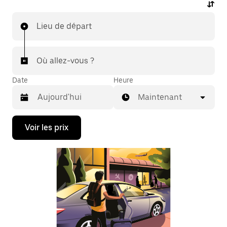
Lieu de départ
Où allez-vous ?
Date
Heure
Maintenant
Appuyez
Voir les prix
sur
la
flèche
vers
le
bas
pour
ouvrir
le
calendrier
et