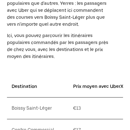
Appuyez
populaires que d'autres. Yerres : les passagers
sur
avec Uber qui se déplacent ici commandent
la
des courses vers Boissy Saint-Léger plus que
touche
d'échappement
vers n'importe quel autre endroit.
pour
fermer
Ici, vous pouvez parcourir les itinéraires
le
populaires commandés par les passagers près
calendrier.
de chez vous, avec les destinations et le prix
moyen des itinéraires.
Destination
Prix moyen avec UberX*
Boissy Saint-Léger
€13
Centre Commercial
€17