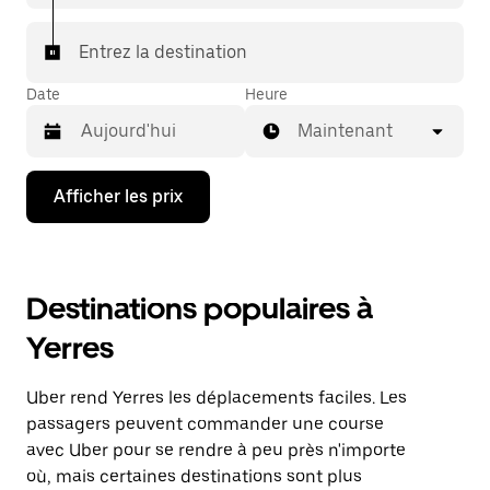
Entrez la destination
Date
Heure
Maintenant
Appuyez
Afficher les prix
sur
la
flèche
vers
le
Destinations populaires à
bas
pour
Yerres
interagir
avec
le
Uber rend Yerres les déplacements faciles. Les
calendrier
et
passagers peuvent commander une course
sélectionner
avec Uber pour se rendre à peu près n'importe
une
où, mais certaines destinations sont plus
date.