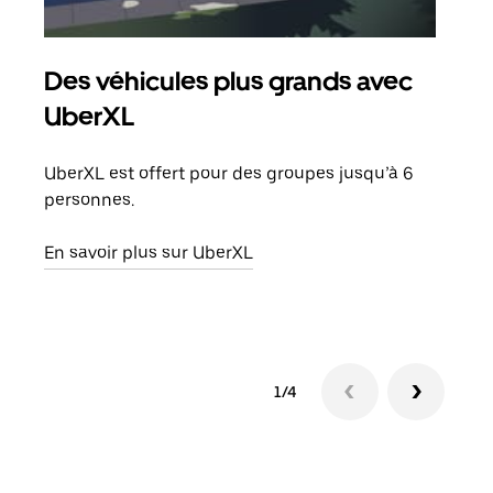
Des véhicules plus grands avec
Co
UberXL
Lors
votr
UberXL est offert pour des groupes jusqu’à 6
ajou
personnes.
de d
En savoir plus sur UberXL
En s
1/4