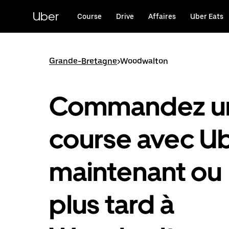
Passer
au
Uber
Course
Drive
Affaires
Uber Eats
contenu
principal
Grande-Bretagne
>
Woodwalton
Commandez u
course avec U
maintenant ou
plus tard à