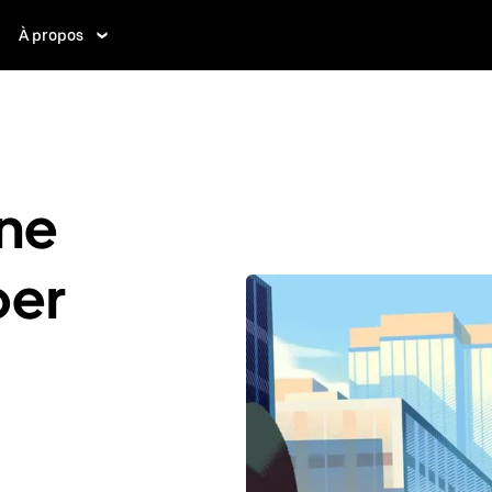
À propos
ne
ber