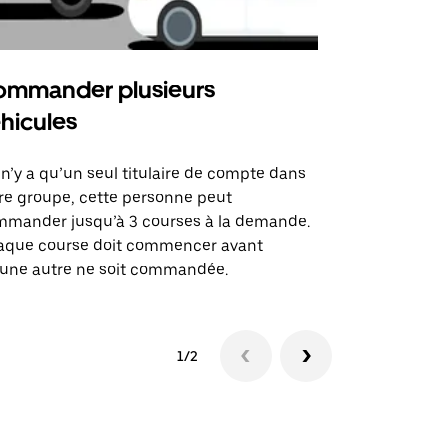
mmander plusieurs
Uber Shu
hicules
Notre option
des itinérai
l n’y a qu’un seul titulaire de compte dans
lieux d’évé
re groupe, cette personne peut
mander jusqu’à 3 courses à la demande.
Voir la dispo
aque course doit commencer avant
une autre ne soit commandée.
1/2