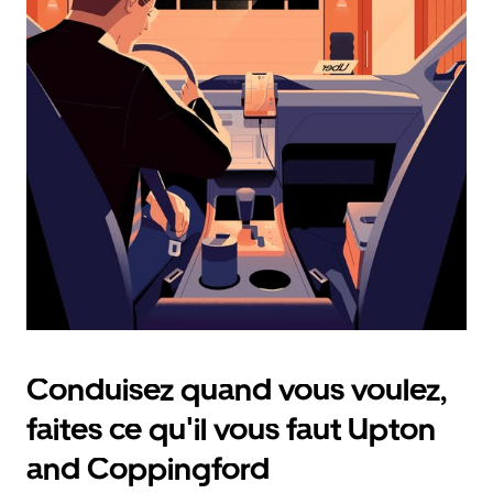
calendrier
et
sélectionner
une
date.
Appuyez
sur
la
touche
d'échappement
pour
fermer
le
calendrier.
Conduisez quand vous voulez,
faites ce qu'il vous faut Upton
and Coppingford