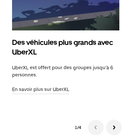
Des véhicules plus grands avec
Co
UberXL
Lors
votr
UberXL est offert pour des groupes jusqu’à 6
ajou
personnes.
de d
En savoir plus sur UberXL
En s
1/4