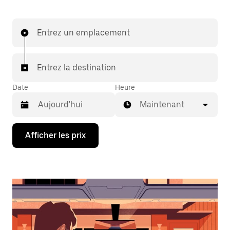
Entrez un emplacement
Entrez la destination
Date
Heure
Maintenant
Appuyez
Afficher les prix
sur
la
flèche
vers
le
bas
pour
interagir
avec
le