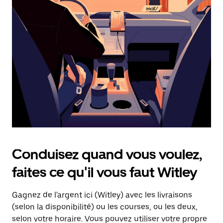
une
date.
Appuyez
sur
la
touche
d'échappement
pour
fermer
le
calendrier.
Conduisez quand vous voulez,
faites ce qu'il vous faut Witley
Gagnez de l'argent ici (Witley) avec les livraisons
(selon la disponibilité) ou les courses, ou les deux,
selon votre horaire. Vous pouvez utiliser votre propre