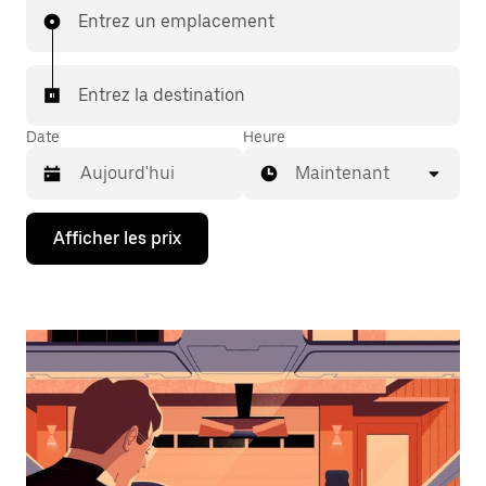
Entrez un emplacement
Entrez la destination
Date
Heure
Maintenant
Appuyez
Afficher les prix
sur
la
flèche
vers
le
bas
pour
interagir
avec
le
calendrier
et
sélectionner