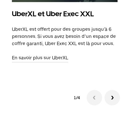
UberXL et Uber Exec XXL
Co
UberXL est offert pour des groupes jusqu’à 6
Lors
personnes. Si vous avez besoin d’un espace de
votr
coffre garanti, Uber Exec XXL est là pour vous.
ajou
de d
En savoir plus sur UberXL
En s
1/4