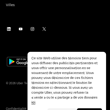
Villes
Ce site Web utilise des témoins tiers pour
vous diffuser des publicités pertinentes et
vous offrir une personnalisation en se
souvenant de votre emplacement. Vous
pouvez vous désinscrire de ces fichiers
témoins en sélectionnant le bouton Se
©
2026
Uber Technologies inc.
désinscrire ci-dessous. Si vous avez un
compte Uber, vous pouvez refuser la
« vente » ou le « partage » de vos données
ici
.
Confidentialité
Accessibilité
Conditions