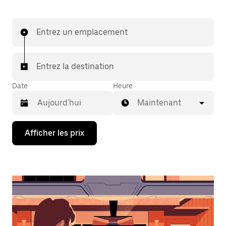
Entrez un emplacement
Entrez la destination
Date
Heure
Maintenant
Appuyez
Afficher les prix
sur
la
flèche
vers
le
bas
pour
interagir
avec
le