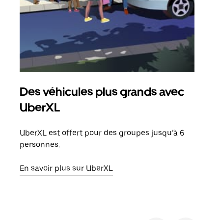
Des véhicules plus grands avec
Co
UberXL
Lors
votr
UberXL est offert pour des groupes jusqu’à 6
ajou
personnes.
de d
En savoir plus sur UberXL
En s