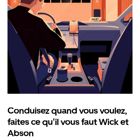
calendrier
et
sélectionner
une
date.
Appuyez
sur
la
touche
d'échappement
pour
fermer
le
calendrier.
Conduisez quand vous voulez,
faites ce qu'il vous faut Wick et
Abson