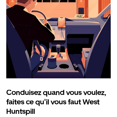
calendrier
et
sélectionner
une
date.
Appuyez
sur
la
touche
d'échappement
pour
fermer
le
calendrier.
Conduisez quand vous voulez,
faites ce qu'il vous faut West
Huntspill