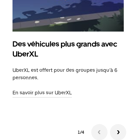
Des véhicules plus grands avec
Co
UberXL
Lors
votr
UberXL est offert pour des groupes jusqu’à 6
ajou
personnes.
de d
En savoir plus sur UberXL
En s
1/4