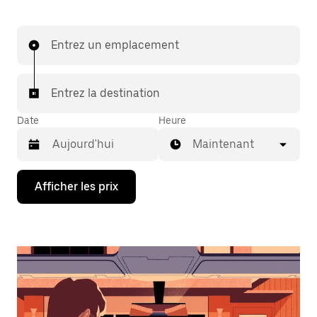
Entrez un emplacement
Entrez la destination
Date
Heure
Maintenant
Appuyez
Afficher les prix
sur
la
flèche
vers
le
bas
pour
interagir
avec
le