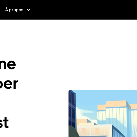
À propos
ne
ber
st