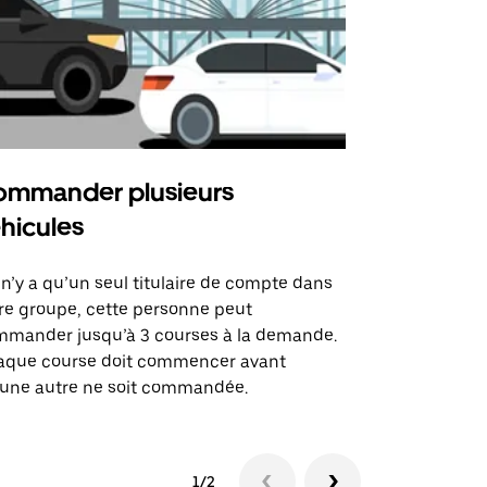
mmander plusieurs
Uber Shu
hicules
Notre option
des itinérai
l n’y a qu’un seul titulaire de compte dans
lieux d’évé
re groupe, cette personne peut
mander jusqu’à 3 courses à la demande.
Voir la dispo
aque course doit commencer avant
une autre ne soit commandée.
1/2