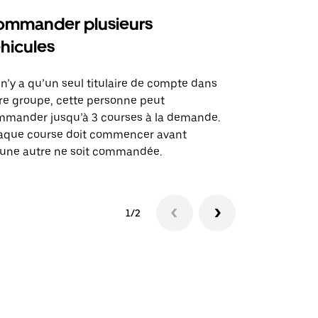
mmander plusieurs
Uber Shu
hicules
Notre option
des itinérai
l n’y a qu’un seul titulaire de compte dans
lieux d’évé
re groupe, cette personne peut
mander jusqu’à 3 courses à la demande.
Voir la dispo
aque course doit commencer avant
une autre ne soit commandée.
1/2