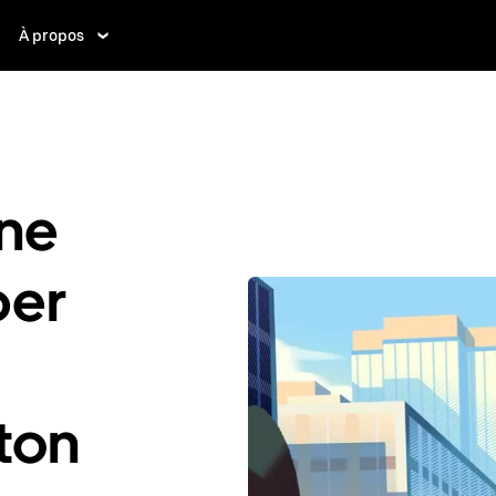
À propos
ne
ber
lton