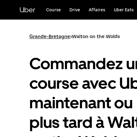
Passer
au
Uber
Course
Drive
Affaires
Uber Eats
contenu
principal
Grande-Bretagne
>
Walton on the Wolds
Commandez u
course avec U
maintenant ou
plus tard à Wa