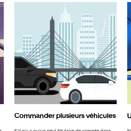
Commander plusieurs véhicules
U
e
S’il n’y a qu’un seul titulaire de compte dans
N