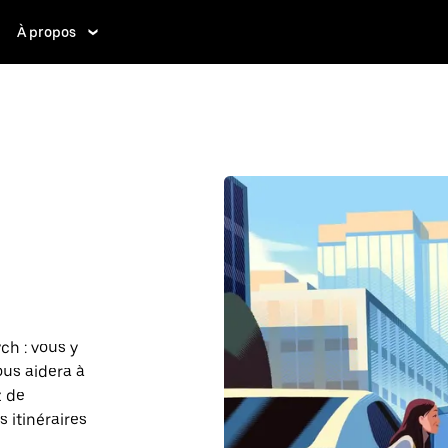
À propos
ch : vous y
ous aidera à
z de
 itinéraires