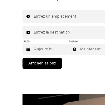
Entrez un emplacement
Entrez la destination
Date
Heure
Maintenant
Appuyez
Afficher les prix
sur
la
flèche
vers
le
bas
pour
interagir
avec
le