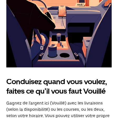
une
date.
Appuyez
sur
la
touche
d'échappement
pour
fermer
le
calendrier.
Conduisez quand vous voulez,
faites ce qu'il vous faut Vouillé
Gagnez de l'argent ici (Vouillé) avec les livraisons
(selon la disponibilité) ou les courses, ou les deux,
selon votre horaire. Vous pouvez utiliser votre propre