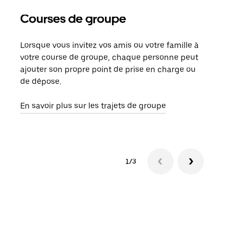
Courses de groupe
Co
Lorsque vous invitez vos amis ou votre famille à
S’il
votre course de groupe, chaque personne peut
votr
ajouter son propre point de prise en charge ou
jusq
de dépose.
doit
com
En savoir plus sur les trajets de groupe
1/3