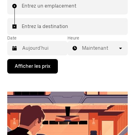
Entrez un emplacement
Entrez la destination
Date
Heure
Maintenant
Appuyez
Afficher les prix
sur
la
flèche
vers
le
bas
pour
interagir
avec
le
calendrier
et
sélectionner