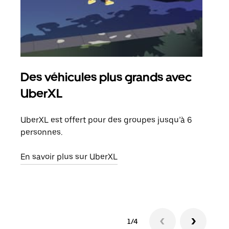
Des véhicules plus grands avec
Co
UberXL
Lors
votr
UberXL est offert pour des groupes jusqu’à 6
ajou
personnes.
de d
En savoir plus sur UberXL
En s
1/4