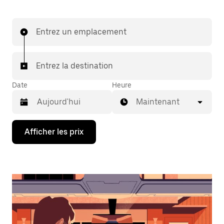
Entrez un emplacement
Entrez la destination
Date
Heure
Maintenant
Appuyez
Afficher les prix
sur
la
flèche
vers
le
bas
pour
interagir
avec
le