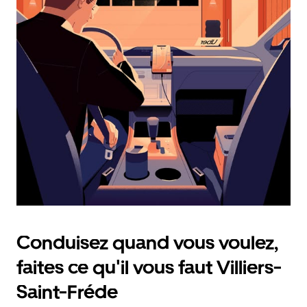
calendrier
et
sélectionner
une
date.
Appuyez
sur
la
touche
d'échappement
pour
fermer
le
calendrier.
Conduisez quand vous voulez,
faites ce qu'il vous faut Villiers-
Saint-Fréde