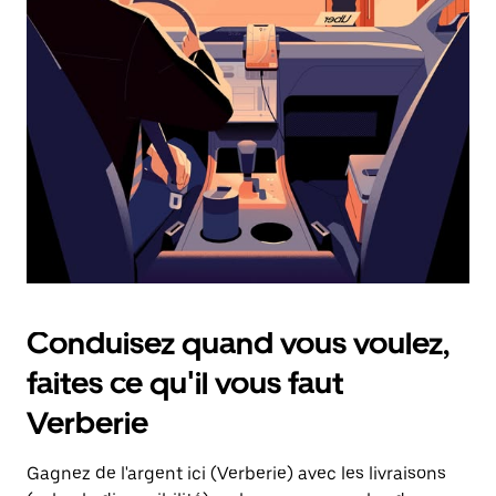
une
date.
Appuyez
sur
la
touche
d'échappement
pour
fermer
le
calendrier.
Conduisez quand vous voulez,
faites ce qu'il vous faut
Verberie
Gagnez de l'argent ici (Verberie) avec les livraisons