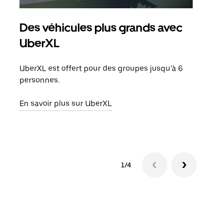
Des véhicules plus grands avec
Co
UberXL
Lors
votr
UberXL est offert pour des groupes jusqu’à 6
ajou
personnes.
de d
En savoir plus sur UberXL
En s
1/4