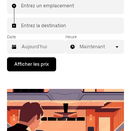
Entrez un emplacement
Entrez la destination
Date
Heure
Maintenant
Appuyez
Afficher les prix
sur
la
flèche
vers
le
bas
pour
interagir
avec
le
calendrier
et
sélectionner