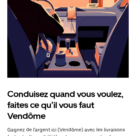
une
date.
Appuyez
sur
la
touche
d'échappement
pour
fermer
le
calendrier.
Conduisez quand vous voulez,
faites ce qu'il vous faut
Vendôme
Gagnez de l'argent ici (Vendôme) avec les livraisons