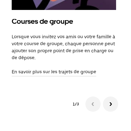
Courses de groupe
Co
Lorsque vous invitez vos amis ou votre famille à
S’il
votre course de groupe, chaque personne peut
votr
ajouter son propre point de prise en charge ou
jusq
de dépose.
doit
com
En savoir plus sur les trajets de groupe
1/3