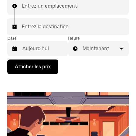
Entrez un emplacement
Entrez la destination
Date
Heure
Maintenant
Appuyez
Afficher les prix
sur
la
flèche
vers
le
bas
pour
interagir
avec
le
calendrier
et
sélectionner