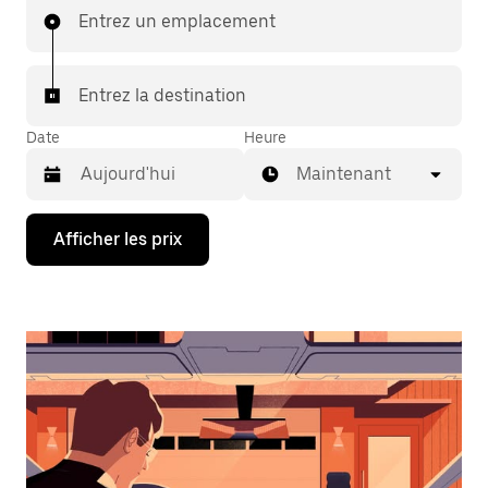
Entrez un emplacement
Entrez la destination
Date
Heure
Maintenant
Appuyez
Afficher les prix
sur
la
flèche
vers
le
bas
pour
interagir
avec
le
calendrier
et
sélectionner