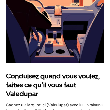
une
date.
Appuyez
sur
la
touche
d'échappement
pour
fermer
le
calendrier.
Conduisez quand vous voulez,
faites ce qu'il vous faut
Valedupar
Gagnez de l'argent ici (Valedupar) avec les livraisons