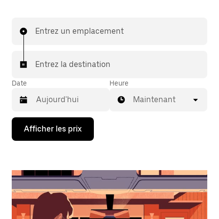
Entrez un emplacement
Entrez la destination
Date
Heure
Maintenant
Appuyez
Afficher les prix
sur
la
flèche
vers
le
bas
pour
interagir
avec
le