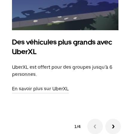
Des véhicules plus grands avec
Co
UberXL
Lors
votr
UberXL est offert pour des groupes jusqu’à 6
ajou
personnes.
de d
En savoir plus sur UberXL
En s
1/4