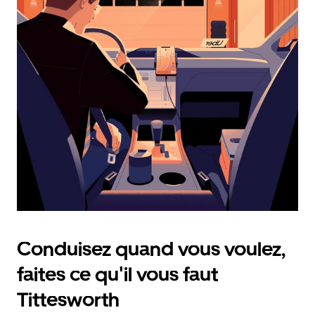
calendrier
et
sélectionner
une
date.
Appuyez
sur
la
touche
d'échappement
pour
fermer
le
calendrier.
Conduisez quand vous voulez,
faites ce qu'il vous faut
Tittesworth