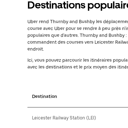
Destinations populai
interagir
avec
le
calendrier
Uber rend Thurnby and Bushby les déplacemen
et
sélectionner
course avec Uber pour se rendre à peu près n'i
une
populaires que d'autres. Thurnby and Bushby : 
date.
commandent des courses vers Leicester Railway 
Appuyez
sur
endroit.
la
touche
Ici, vous pouvez parcourir les itinéraires pop
d'échappement
avec les destinations et le prix moyen des itinér
pour
fermer
le
calendrier.
Destination
Leicester Railway Station (LEI)