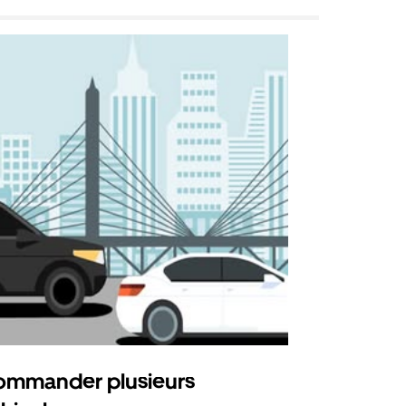
mmander plusieurs
Uber Shu