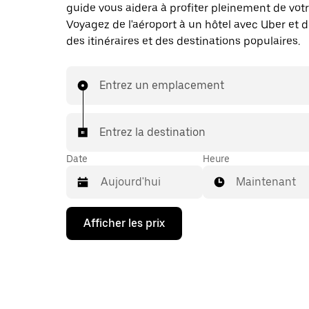
guide vous aidera à profiter pleinement de votr
Voyagez de l'aéroport à un hôtel avec Uber et 
des itinéraires et des destinations populaires.
Entrez un emplacement
Entrez la destination
Date
Heure
Maintenant
Appuyez
Afficher les prix
sur
la
flèche
vers
le
bas
pour