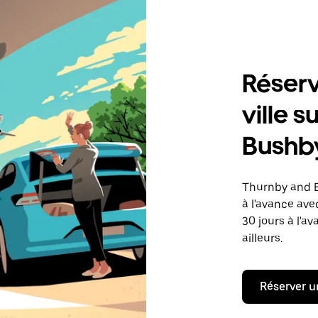
Réserv
ville 
Bushb
Thurnby and B
à l'avance av
30 jours à l'av
ailleurs.
Réserver u