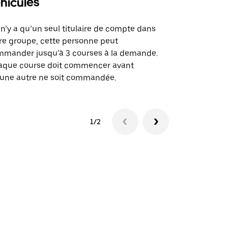
hicules
Notre option
des itinérai
l n’y a qu’un seul titulaire de compte dans
lieux d’évé
re groupe, cette personne peut
mander jusqu’à 3 courses à la demande.
Voir la dispo
aque course doit commencer avant
une autre ne soit commandée.
1/2