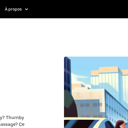
À propos
by? Thurnby
 passage? Ce