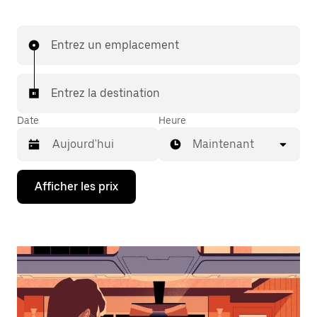
Entrez un emplacement
Entrez la destination
Date
Heure
Maintenant
Appuyez
Afficher les prix
sur
la
flèche
vers
le
bas
pour
interagir
avec
le