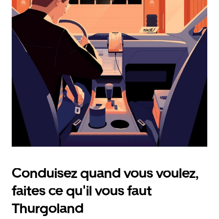
calendrier
et
sélectionner
une
date.
Appuyez
sur
la
touche
d'échappement
pour
fermer
le
calendrier.
Conduisez quand vous voulez,
faites ce qu'il vous faut
Thurgoland