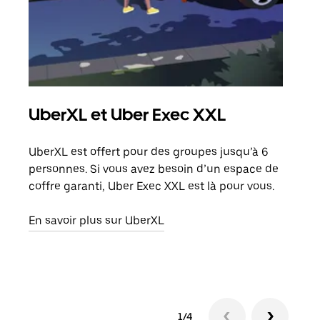
UberXL et Uber Exec XXL
Co
UberXL est offert pour des groupes jusqu’à 6
Lors
personnes. Si vous avez besoin d’un espace de
votr
coffre garanti, Uber Exec XXL est là pour vous.
ajou
de d
En savoir plus sur UberXL
En s
1/4