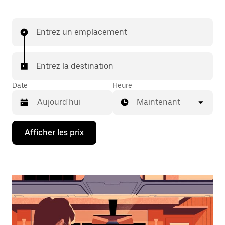
Entrez un emplacement
Entrez la destination
Date
Heure
Maintenant
Appuyez
Afficher les prix
sur
la
flèche
vers
le
bas
pour
interagir
avec
le