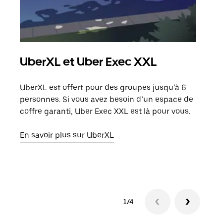
UberXL et Uber Exec XXL
Co
UberXL est offert pour des groupes jusqu’à 6
Lors
personnes. Si vous avez besoin d’un espace de
votr
coffre garanti, Uber Exec XXL est là pour vous.
ajou
de d
En savoir plus sur UberXL
En s
1/4