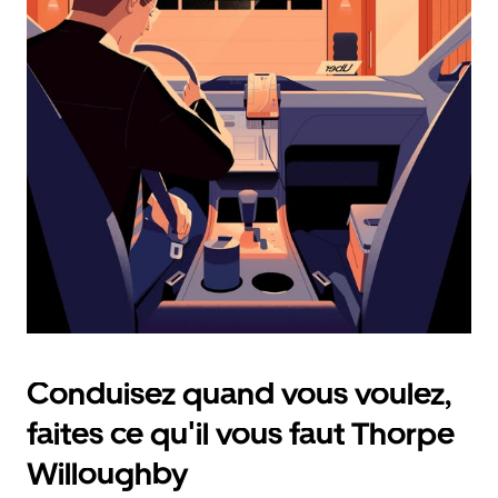
calendrier
et
sélectionner
une
date.
Appuyez
sur
la
touche
d'échappement
pour
fermer
le
calendrier.
Conduisez quand vous voulez,
faites ce qu'il vous faut Thorpe
Willoughby