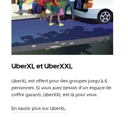
UberXL et UberXXL
Co
UberXL est offert pour des groupes jusqu’à 6
Lors
personnes. Si vous avez besoin d’un espace de
votr
coffre garanti, UberXXL est là pour vous.
ajou
de d
En savoir plus sur UberXL
En s