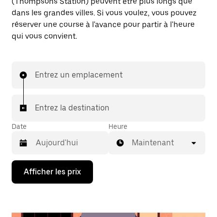
(Thompsons Station) peuvent être plus longs que
dans les grandes villes. Si vous voulez, vous pouvez
réserver une course à l'avance pour partir à l'heure
qui vous convient.
Entrez un emplacement
Entrez la destination
Date
Heure
Maintenant
Appuyez
Afficher les prix
sur
la
flèche
vers
le