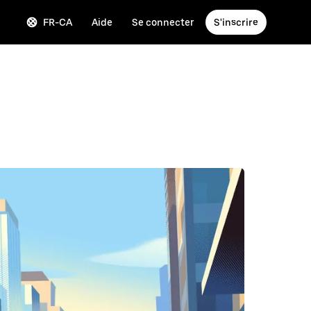
FR-CA
Aide
Se connecter
S'inscrire