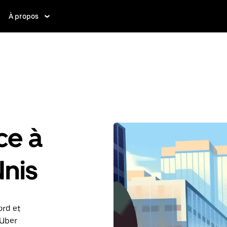
À propos
ce à
Unis
ord et
 Uber