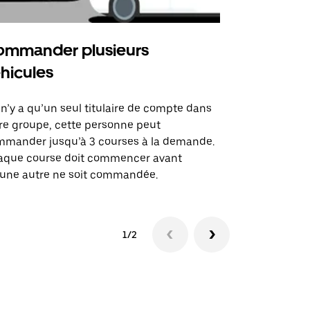
mmander plusieurs
Uber Shu
hicules
Notre option
des itinérai
l n’y a qu’un seul titulaire de compte dans
lieux d’évé
re groupe, cette personne peut
mander jusqu’à 3 courses à la demande.
Voir la dispo
aque course doit commencer avant
une autre ne soit commandée.
1/2