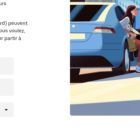
urs
ord) peuvent
vous voulez,
r partir à