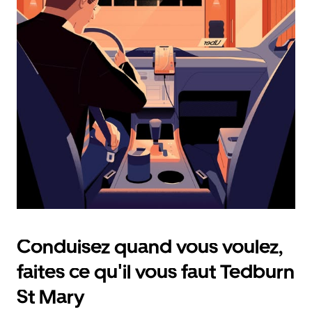
calendrier
et
sélectionner
une
date.
Appuyez
sur
la
touche
d'échappement
pour
fermer
le
calendrier.
Conduisez quand vous voulez,
faites ce qu'il vous faut Tedburn
St Mary