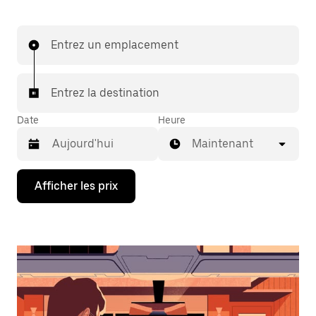
Entrez un emplacement
Entrez la destination
Date
Heure
Maintenant
Appuyez
Afficher les prix
sur
la
flèche
vers
le
bas
pour
interagir
avec
le