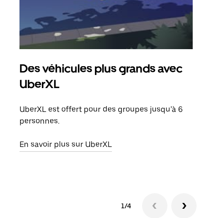
Des véhicules plus grands avec
Co
UberXL
Lors
votr
UberXL est offert pour des groupes jusqu’à 6
ajou
personnes.
de d
En savoir plus sur UberXL
En s
1/4