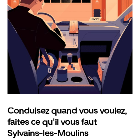
calendrier
et
sélectionner
une
date.
Appuyez
sur
la
touche
d'échappement
pour
fermer
le
calendrier.
Conduisez quand vous voulez,
faites ce qu'il vous faut
Sylvains-les-Moulins