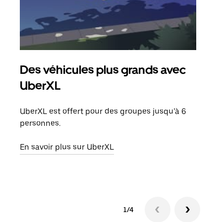
Des véhicules plus grands avec
Co
UberXL
Lors
votr
UberXL est offert pour des groupes jusqu’à 6
ajou
personnes.
de d
En savoir plus sur UberXL
En s
1/4