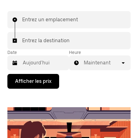
Entrez un emplacement
Entrez la destination
Date
Heure
Maintenant
Appuyez
Afficher les prix
sur
la
flèche
vers
le
bas
pour
interagir
avec
le