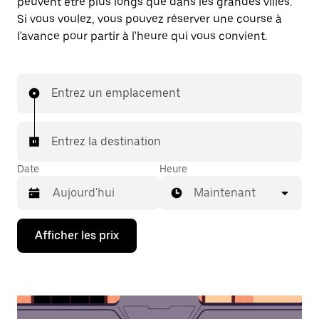
peuvent être plus longs que dans les grandes villes.
Si vous voulez, vous pouvez réserver une course à
l'avance pour partir à l'heure qui vous convient.
Entrez un emplacement
Entrez la destination
Date
Heure
Maintenant
Appuyez
Afficher les prix
sur
la
flèche
vers
le
bas
pour