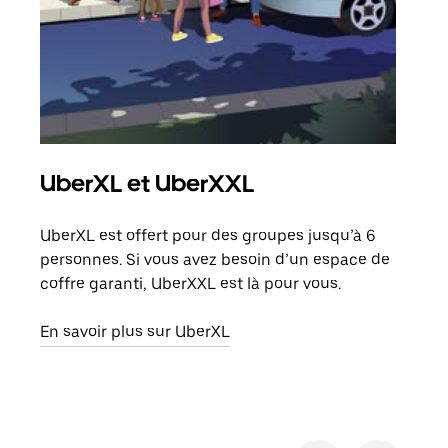
UberXL et UberXXL
Co
UberXL est offert pour des groupes jusqu’à 6
Lors
personnes. Si vous avez besoin d’un espace de
votr
coffre garanti, UberXXL est là pour vous.
ajou
de d
En savoir plus sur UberXL
En s