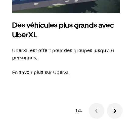
Des véhicules plus grands avec
Co
UberXL
Lors
votr
UberXL est offert pour des groupes jusqu’à 6
ajou
personnes.
de d
En savoir plus sur UberXL
En s
1/4