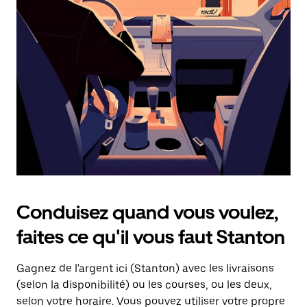
une
date.
Appuyez
sur
la
touche
d'échappement
pour
fermer
le
calendrier.
Conduisez quand vous voulez,
faites ce qu'il vous faut Stanton
Gagnez de l'argent ici (Stanton) avec les livraisons
(selon la disponibilité) ou les courses, ou les deux,
selon votre horaire. Vous pouvez utiliser votre propre