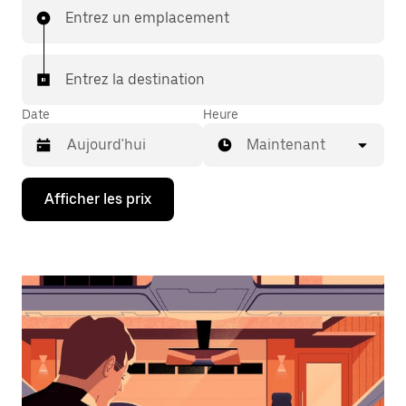
Entrez un emplacement
Entrez la destination
Date
Heure
Maintenant
Appuyez
Afficher les prix
sur
la
flèche
vers
le
bas
pour
interagir
avec
le
calendrier
et
sélectionner